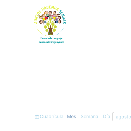
Ver
Cuadrícula
Mes
Semana
Día
Mes
Año
como