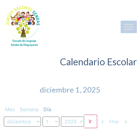
Calendario Escolar
diciembre 1, 2025
Mes
Semana
Día
Anterior
Siguient
Hoy
Mes
Día
Año